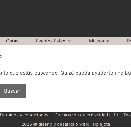
Obras
Eventos Fatex
Mi cuenta
R
a
r lo que estás buscando. Quizá pueda ayudarte una b
Términos y condiciones
Declaración de privacidad (UE)
Des
2026 © diseño y desarrollo web:
Triplejota