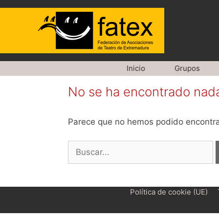
Saltar
Inicio
Grupos
al
No se ha encontrado nad
contenido
Parece que no hemos podido encontra
Buscar:
Política de cookie (UE)