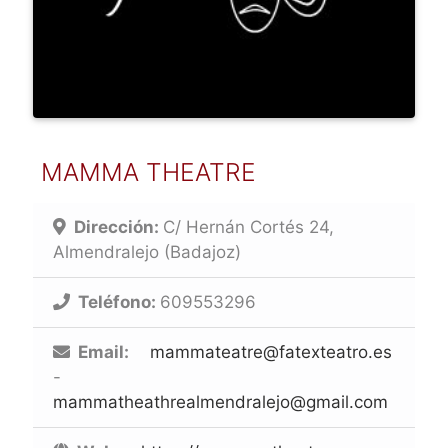
MAMMA THEATRE
Dirección:
C/ Hernán Cortés 24,
Almendralejo (Badajoz)
Teléfono:
609553296
Email:
mammateatre@fatexteatro.es
-
mammatheathrealmendralejo@gmail.com