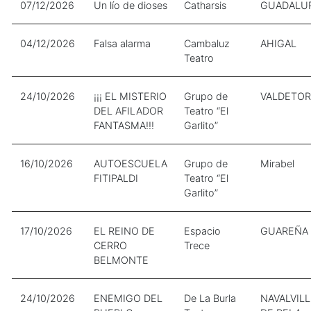
07/12/2026
Un lío de dioses
Catharsis
GUADALU
04/12/2026
Falsa alarma
Cambaluz
AHIGAL
Teatro
24/10/2026
¡¡¡ EL MISTERIO
Grupo de
VALDETOR
DEL AFILADOR
Teatro “El
FANTASMA!!!
Garlito”
16/10/2026
AUTOESCUELA
Grupo de
Mirabel
FITIPALDI
Teatro “El
Garlito”
17/10/2026
EL REINO DE
Espacio
GUAREÑA
CERRO
Trece
BELMONTE
24/10/2026
ENEMIGO DEL
De La Burla
NAVALVIL