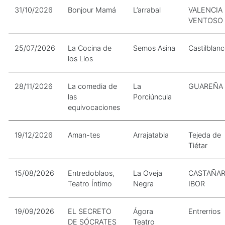
31/10/2026
Bonjour Mamá
L’arrabal
VALENCIA
VENTOSO
25/07/2026
La Cocina de
Semos Asina
Castilblan
los Lios
28/11/2026
La comedia de
La
GUAREÑA
las
Porciúncula
equivocaciones
19/12/2026
Aman-tes
Arrajatabla
Tejeda de
Tiétar
15/08/2026
Entredoblaos,
La Oveja
CASTAÑAR
Teatro Íntimo
Negra
IBOR
19/09/2026
EL SECRETO
Ágora
Entrerrios
DE SÓCRATES
Teatro