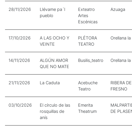
28/11/2026
Llévame pa´l
Exteatro
Azuaga
pueblo
Artes
Escénicas
17/10/2026
A LAS OCHO Y
PLÉTORA
Orellana la
VEINTE
TEATRO
14/11/2026
ALGÚN AMOR
Busilis_teatro
Orellana la
QUE NO MATE
21/11/2026
La Caduta
Acebuche
RIBERA DE
Teatro
FRESNO
03/10/2026
El círculo de las
Emerita
MALPARTI
rosquillas de
Theatrum
DE PLASE
anís