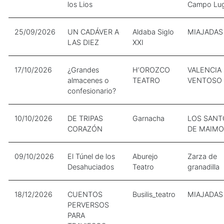
los Lios
Campo Lu
25/09/2026
UN CADÁVER A
Aldaba Siglo
MIAJADAS
LAS DIEZ
XXI
17/10/2026
¿Grandes
H’OROZCO
VALENCIA
almacenes o
TEATRO
VENTOSO
confesionario?
10/10/2026
DE TRIPAS
Garnacha
LOS SANT
CORAZÓN
DE MAIM
09/10/2026
El Túnel de los
Aburejo
Zarza de
Desahuciados
Teatro
granadilla
18/12/2026
CUENTOS
Busilis_teatro
MIAJADAS
PERVERSOS
PARA