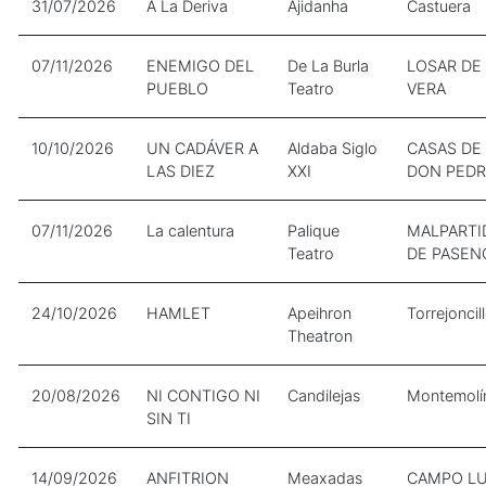
31/07/2026
A La Deriva
Ajidanha
Castuera
07/11/2026
ENEMIGO DEL
De La Burla
LOSAR DE
PUEBLO
Teatro
VERA
10/10/2026
UN CADÁVER A
Aldaba Siglo
CASAS DE
LAS DIEZ
XXI
DON PED
07/11/2026
La calentura
Palique
MALPARTI
Teatro
DE PASEN
24/10/2026
HAMLET
Apeihron
Torrejoncil
Theatron
20/08/2026
NI CONTIGO NI
Candilejas
Montemolí
SIN TI
14/09/2026
ANFITRION
Meaxadas
CAMPO L