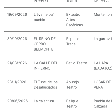
PUEBLO
Teatro
DE PELA
19/09/2026
Llévame pa´l
Exteatro
Montemolí
pueblo
Artes
Escénicas
30/10/2026
EL REINO DE
Espacio
La garrovil
CERRO
Trece
BELMONTE
21/08/2026
LA CALLE DEL
Batilo Teatro
LA LAPA
INFIERNO
(BADAJOZ
28/11/2026
El Túnel de los
Aburejo
LOSAR DE
Desahuciados
Teatro
VERA
20/06/2026
La calentura
Palique
Puebla de 
Teatro
Calzada