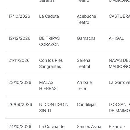
Serenas
Teatro
MADROÑ
17/10/2026
La Caduta
Acebuche
CASTUER
Teatro
12/12/2026
DE TRIPAS
Garnacha
AHIGAL
CORAZÓN
21/11/2026
Con los Pies
Serena
NAVAS DE
Sangrantes
Teatral
MADROÑ
23/10/2026
MALAS
Arriba el
La Garrovil
HIERBAS
Telón
26/09/2026
NI CONTIGO NI
Candilejas
LOS SANT
SIN TI
DE MAIM
24/10/2026
La Cocina de
Semos Asina
Pizarro -