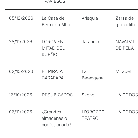
TRAVIESOS
05/12/2026
La Casa de
Arlequia
Zarza de
Bernarda Alba
granadilla
28/11/2026
LORCA EN
Jarancio
NAVALVIL
MITAD DEL
DE PELA
SUEÑO
02/10/2026
EL PIRATA
La
Mirabel
CARAPAPA
Berengena
16/10/2026
DESUBICADOS
Skene
LA CODOS
06/11/2026
¿Grandes
H’OROZCO
LA CODOS
almacenes o
TEATRO
confesionario?