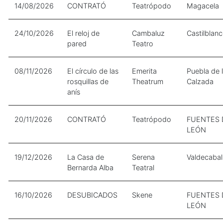
14/08/2026
CONTRATÓ
Teatrópodo
Magacela
24/10/2026
El reloj de
Cambaluz
Castilblan
pared
Teatro
08/11/2026
El círculo de las
Emerita
Puebla de 
rosquillas de
Theatrum
Calzada
anís
20/11/2026
CONTRATÓ
Teatrópodo
FUENTES 
LEÓN
19/12/2026
La Casa de
Serena
Valdecabal
Bernarda Alba
Teatral
16/10/2026
DESUBICADOS
Skene
FUENTES 
LEÓN