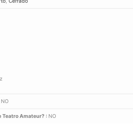
rto
,
Cerrado
z
:
NO
e Teatro Amateur? :
NO