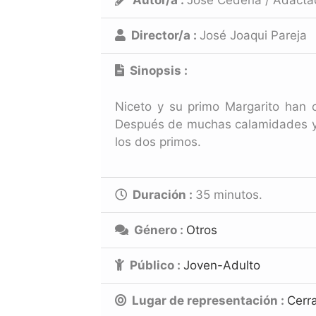
Autor/a :
José Cedena / Adactad
Director/a :
José Joaqui Pareja
Sinopsis :
Niceto y su primo Margarito han co
Después de muchas calamidades y d
los dos primos.
Duración :
35
minutos.
Género :
Otros
Público :
Joven-Adulto
Lugar de representación :
Cerr