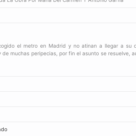
a La Obra Por María Del Carmen Y Antonio Garfia
gido el metro en Madrid y no atinan a llegar a su des
e muchas peripecias, por fin el asunto se resuelve,
ado