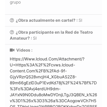
grupo
¿Obra actualmente en cartel? :
SI
¿Obra participante en la Red de Teatro
Amateur? :
SI
Videos :
Https://www.icloud.com/attachment/?
U=https%3A%2F%2Fcvws.icloud-
Content.com%2FB%2FAd-9f-
GjyVRzrQS28vncjH4_XGbuAS2Z8-
89m66gEzID3uP1EvdKd78j%2F%24%7Bf%7D
%3Fo%3DAvj4erdUH9dm-
JAYxN9N0Ddu8oMwDYOnjLTgJ3QBEN_k%26
V%3D1%26x%3D3%26a%3DCAogowVCh7H5
OS_TDHeUnqg2YrPRBO2BOKKchwDx7GEPSE