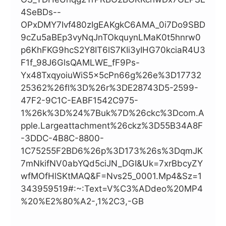
4SeBDs--
OPxDMY7Ivf480zIgEAKgkC6AMA_0i7Do9SBD
9cZu5aBEp3vyNqJnTOkquynLMaK0t5hnrw0
P6KhFKG9hcS2Y8IT6lS7KIi3yIHG70kciaR4U3
F1f_98J6GlsQAMLWE_fF9Ps-
Yx48TxqyoiuWiS5x5cPn66g%26e%3D17732
25362%26fl%3D%26r%3DE28743D5-2599-
47F2-9C1C-EABF1542C975-
1%26k%3D%24%7Buk%7D%26ckc%3Dcom.a
Pple.largeattachment%26ckz%3D55B34A8F
-3DDC-4B8C-8800-
1C75255F2BD6%26p%3D173%26s%3DqmJK
7mNkifNV0abYQd5ciJN_DGI&uk=7xrBbcyZY
WfMOfHlSKtMAQ&f=nvs25_0001.mp4&sz=1
343959519#:~:text=V%C3%ADdeo%20MP4
%20%E2%80%A2-,1%2C3,-GB