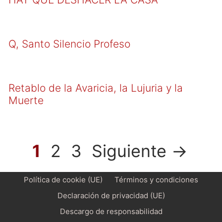
Q, Santo Silencio Profeso
Retablo de la Avaricia, la Lujuria y la
Muerte
Página
Página
Página
1
2
3
Siguiente
→
Política de cookie (UE)
Términos y condiciones
Declaración de privacidad (UE)
Descargo de responsabilidad