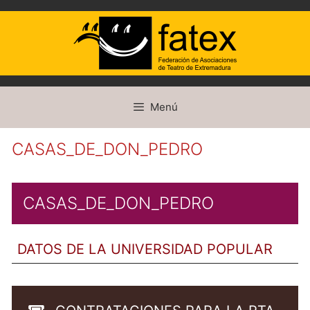
Saltar
Menú
al
contenido
CASAS_DE_DON_PEDRO
CASAS_DE_DON_PEDRO
DATOS DE LA UNIVERSIDAD POPULAR