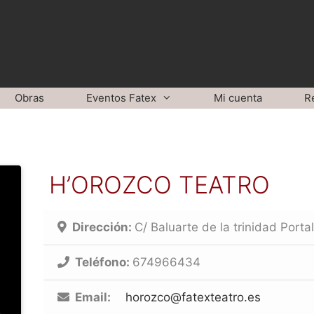
Obras
Eventos Fatex
Mi cuenta
R
H’OROZCO TEATRO
Dirección:
C/ Baluarte de la trinidad Porta
Teléfono:
674966434
Email:
horozco@fatexteatro.es