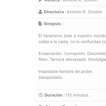
Autor/a :
Antonio R. Gordón
Director/a :
Antonio R. Gordón
Sinopsis :
El fanatismo jode a nuestro mundo.
caída a la nada, no lo confundas co
Enajenación. Corrupción. Oscuridad
Reto. Ternura atenazada. Nostalgi
Insaciable hambre de poder.
Desquiciado.
Duración :
110
minutos.