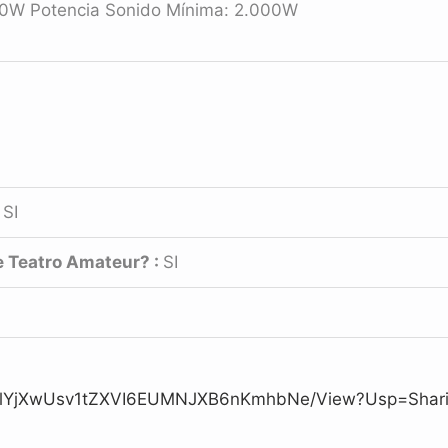
000W Potencia Sonido Mínima: 2.000W
:
SI
e Teatro Amateur? :
SI
d/1zllYjXwUsv1tZXVI6EUMNJXB6nKmhbNe/view?usp=shar