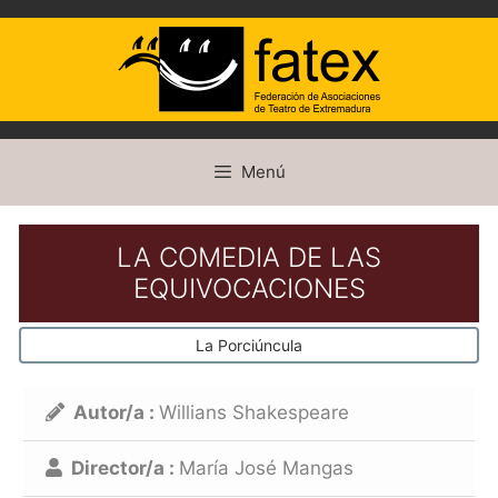
Saltar
Menú
al
contenido
LA COMEDIA DE LAS
EQUIVOCACIONES
La Porciúncula
Autor/a :
Willians Shakespeare
Director/a :
María José Mangas